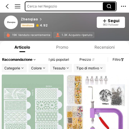
Cerca nel Negozio
Zhenqiao
Segui
863 Follower
4.92
Venditore
Informazioni sul prodotto: Comunicazione del prezzo, dettagli su vendite e disponibilità.
19K Venduto recentemente
1.3K Acquisto ripetuto
Articolo
Promo
Recensioni
Raccomandazione
I più popolari
Prezzo
Filtro
Categorie
Colore
Tessuto
Tipo di motivo