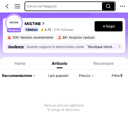
Cerca nel Negozio
MISTINE
Segui
4.75
27K Follower
12K+ Venduto recentemente
8K+ Acquisto ripetuto
Questo negozio è selezionato come
「Boutique trendy」
Informazioni sul prodotto: Comunicazione del prezzo, dettagli su vendite e disponibilità.
Home
Articolo
Recensioni
Raccomandazione
I più popolari
Prezzo
Filtro
Nessun articolo abbinato
Si prega di riprovare.