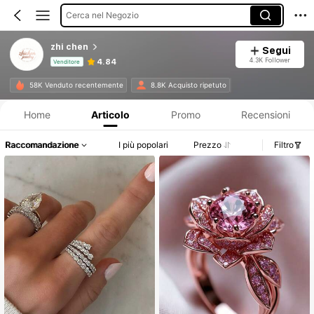
Cerca nel Negozio
zhi chen
Segui
4.3K Follower
4.84
Venditore
Informazioni sul prodotto: Comunicazione del prezzo, dettagli su vendite e disponibilità.
58K Venduto recentemente
8.8K Acquisto ripetuto
Home
Articolo
Promo
Recensioni
Raccomandazione
I più popolari
Prezzo
Filtro