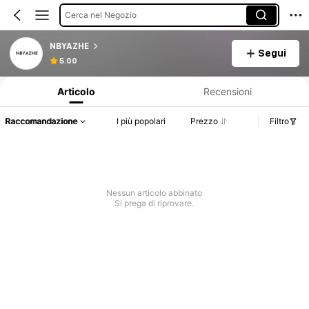
Cerca nel Negozio
NBYAZHE
Segui
Informazioni sul prodotto: Comunicazione del prezzo, dettagli su vendite e disponibilità.
5.00
Articolo
Recensioni
Raccomandazione
I più popolari
Prezzo
Filtro
Nessun articolo abbinato
Si prega di riprovare.