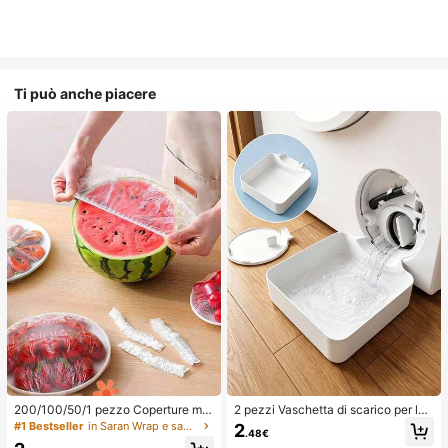
Ti può anche piacere
200/100/50/1 pezzo Coperture mo
2 pezzi Vaschetta di scarico per lav
nouso in pellicola trasparente per al
atrice, Tappetino di protezione imp
#1 Bestseller
in Saran Wrap e sacchetti di plastica
2
.48€
imenti, Coperture per doccia, Sacc
ermeabile per pavimento della lava