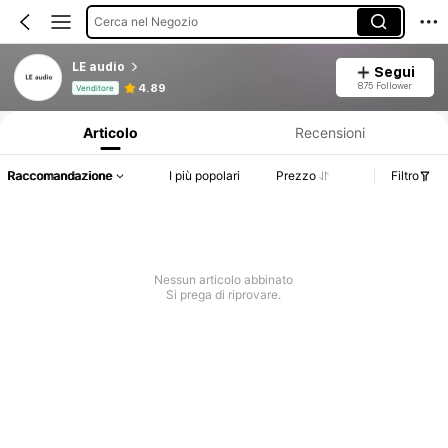
Cerca nel Negozio
LE audio
Segui
Informazioni sul prodotto: Comunicazione del prezzo, dettagli su vendite e disponibilità.
875 Follower
4.89
Venditore
Articolo
Recensioni
Raccomandazione
I più popolari
Prezzo
Filtro
Nessun articolo abbinato
Si prega di riprovare.