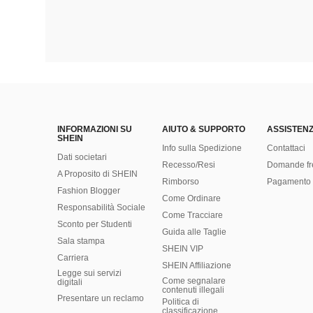
INFORMAZIONI SU
AIUTO & SUPPORTO
ASSISTENZ
SHEIN
Info sulla Spedizione
Contattaci
Dati societari
Recesso/Resi
Domande fr
A Proposito di SHEIN
Rimborso
Pagamento 
Fashion Blogger
Come Ordinare
Responsabilità Sociale
Come Tracciare
Sconto per Studenti
Guida alle Taglie
Sala stampa
SHEIN VIP
Carriera
SHEIN Affiliazione
Legge sui servizi
Come segnalare
digitali
contenuti illegali
Presentare un reclamo
Politica di
classificazione