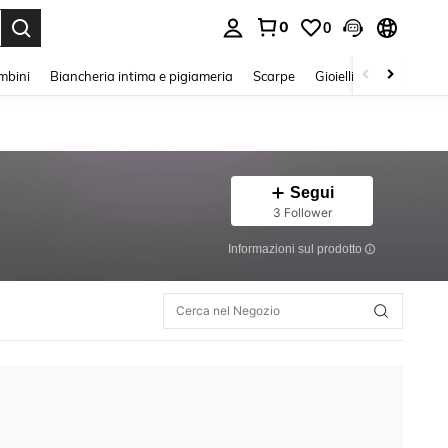
0
0
s Enter to select.
mbini
Biancheria intima e pigiameria
Scarpe
Gioielli E Accessori
Segui
3 Follower
Informazioni sul prodotto