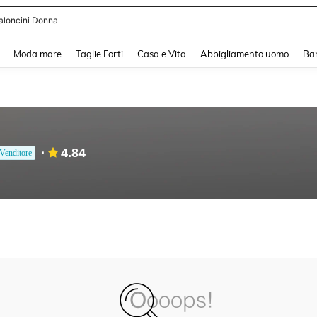
aloncini Donna
and down arrow keys to navigate search Recente ricerca and Cerca e Trova. Pres
Moda mare
Taglie Forti
Casa e Vita
Abbigliamento uomo
Ba
4.84
Venditore