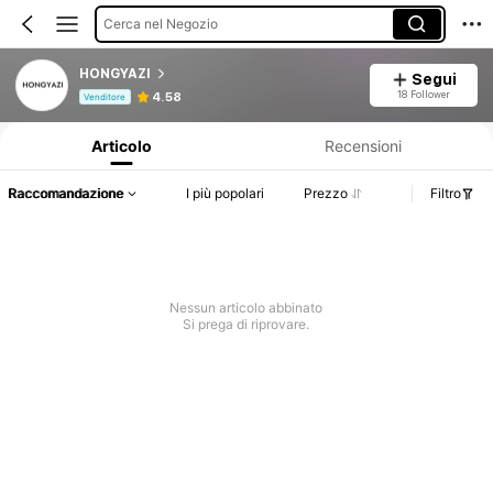
Cerca nel Negozio
HONGYAZI
Segui
Informazioni sul prodotto: Comunicazione del prezzo, dettagli su vendite e disponibilità.
18 Follower
4.58
Venditore
Articolo
Recensioni
Raccomandazione
I più popolari
Prezzo
Filtro
Nessun articolo abbinato
Si prega di riprovare.