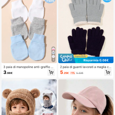
Risparmia 0.08€
5
3 paia di manopoline anti-graffio pe
2 paia di guanti lavorati a maglia cal
r neonati
di per bambini, guanti jacquard per
5
3
.25€
-1%
5.33€
.98€
ciclismo all'aperto