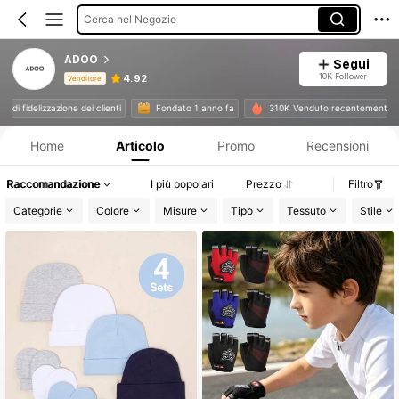
Cerca nel Negozio
ADOO
Segui
10K Follower
4.92
Venditore
Informazioni sul prodotto: Comunicazione del prezzo, dettagli su vendite e disponibilità.
vello di fidelizzazione dei clienti
Fondato 1 anno fa
310K Venduto recentement
Home
Articolo
Promo
Recensioni
Raccomandazione
I più popolari
Prezzo
Filtro
Categorie
Colore
Misure
Tipo
Tessuto
Stile