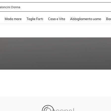
aloncini Donna
and down arrow keys to navigate search Recente ricerca and Cerca e Trova. Pres
Moda mare
Taglie Forti
Casa e Vita
Abbigliamento uomo
Ba