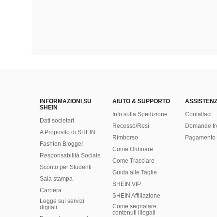
INFORMAZIONI SU
AIUTO & SUPPORTO
ASSISTENZ
SHEIN
Info sulla Spedizione
Contattaci
Dati societari
Recesso/Resi
Domande fr
A Proposito di SHEIN
Rimborso
Pagamento 
Fashion Blogger
Come Ordinare
Responsabilità Sociale
Come Tracciare
Sconto per Studenti
Guida alle Taglie
Sala stampa
SHEIN VIP
Carriera
SHEIN Affiliazione
Legge sui servizi
Come segnalare
digitali
contenuti illegali