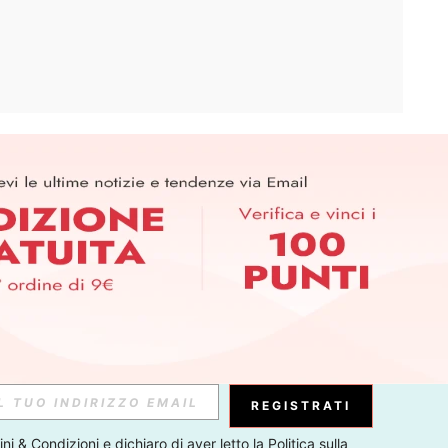
APP
ER PER SCOPRIRE LE ULTIME TENDENZE IN ANTEPRIMA! (È
RIZIONE IN QUALSIASI MOMENTO).
Iscriviti
Abbonati
REGISTRATI
ni & Condizioni
 e dichiaro di aver letto la 
Politica sulla 