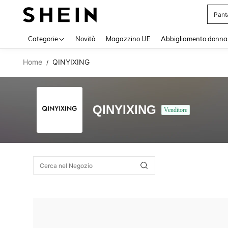
Pant
Use up 
Categorie
Novità
Magazzino UE
Abbigliamento donna
Home
QINYIXING
/
QINYIXING
Venditore