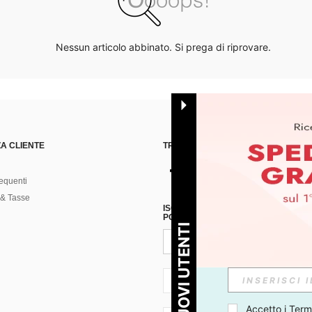
Nessun articolo abbinato. Si prega di riprovare.
A CLIENTE
TROVACI SU
equenti
& Tasse
ISCRIVITI ALLA NOSTRA NEWSLETT
POSSIBILE ANNULLARE LA SOTTOSC
PER I NUOVI UTENTI
IT + 39
Accetto i 
Termi