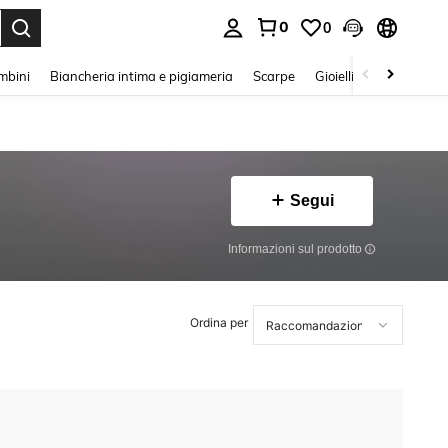
0
0
s Enter to select.
mbini
Biancheria intima e pigiameria
Scarpe
Gioielli E Accessori
Segui
Informazioni sul prodotto
Ordina per