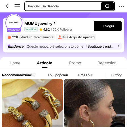
Orecchini A Cerchio
Piercing Al Naso
MUMU jewelry
Segui
4.82
32K Follower
Venditore
22K+ Venduto recentemente
4K+ Acquisto ripetuto
Questo negozio è selezionato come
「Boutique trendy」
Informazioni sul prodotto: Comunicazione del prezzo, dettagli su vendite e disponibilità.
Home
Articolo
Promo
Recensioni
Raccomandazione
I più popolari
Prezzo
Filtro