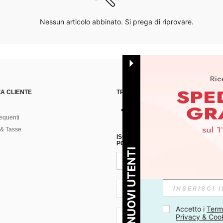
Nessun articolo abbinato. Si prega di riprovare.
A CLIENTE
TROVACI SU
equenti
& Tasse
ISCRIVITI ALLA NOSTRA NEWSLETT
POSSIBILE ANNULLARE LA SOTTOSC
PER I NUOVI UTENTI
IT + 39
Accetto i 
Termi
Privacy & Coo
IT + 39