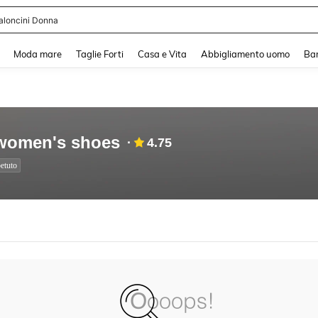
aloncini Donna
and down arrow keys to navigate search Recente ricerca and Cerca e Trova. Pres
Moda mare
Taglie Forti
Casa e Vita
Abbigliamento uomo
Ba
 women's shoes
4.75
etuto