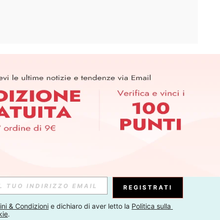
APP
ER PER SCOPRIRE LE ULTIME TENDENZE IN ANTEPRIMA! (È
RIZIONE IN QUALSIASI MOMENTO).
Iscriviti
Abbonati
REGISTRATI
ni & Condizioni
 e dichiaro di aver letto la 
Politica sulla 
kie
.
Iscriviti