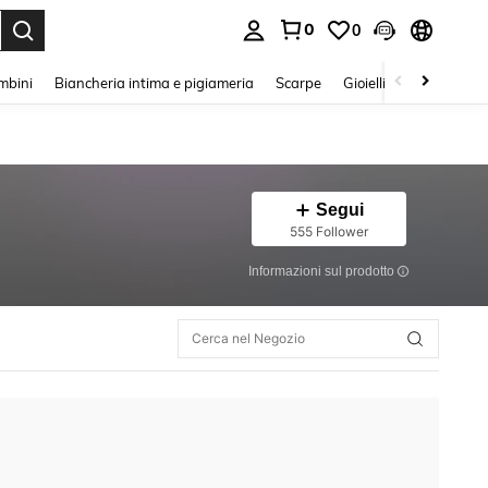
0
0
s Enter to select.
mbini
Biancheria intima e pigiameria
Scarpe
Gioielli E Accessori
Segui
555 Follower
Informazioni sul prodotto