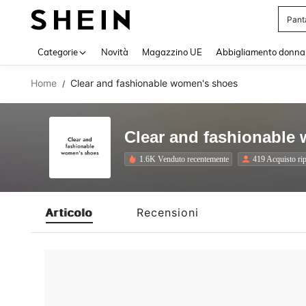
Pant
Use up 
Categorie
Novità
Magazzino UE
Abbigliamento donna
Home
Clear and fashionable women's shoes
/
Clear and fashionable
1.6K Venduto recentemente
419 Acquisto rip
Articolo
Recensioni