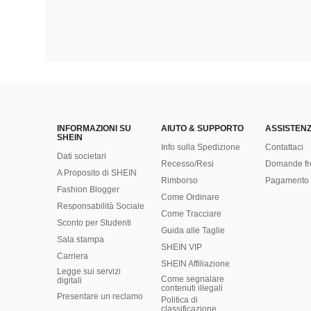
INFORMAZIONI SU
AIUTO & SUPPORTO
ASSISTENZ
SHEIN
Info sulla Spedizione
Contattaci
Dati societari
Recesso/Resi
Domande fr
A Proposito di SHEIN
Rimborso
Pagamento 
Fashion Blogger
Come Ordinare
Responsabilità Sociale
Come Tracciare
Sconto per Studenti
Guida alle Taglie
Sala stampa
SHEIN VIP
Carriera
SHEIN Affiliazione
Legge sui servizi
Come segnalare
digitali
contenuti illegali
Presentare un reclamo
Politica di
classificazione