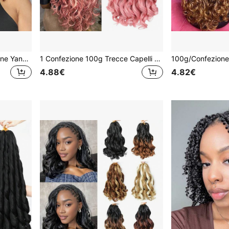
12/16 pollici Trecce a torsione Yankee, 1 confezione da 30 ciocche/confezione, Trecce a torsione Yankee pre-looped, Trecce sintetiche a molla mini passion twist, estremità ricciolute, trecce all'uncinetto (1B/4/30)
1 Confezione 100g Trecce Capelli Rosa Ricci Alla Francese, 1 Confezione 12/24 Pollici Trecce Sintetiche Ricci Spagnoli Morbidi Crochet Ricci Ondulati
4.88€
4.82€