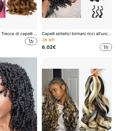
100g/Confezione Trecce di capelli ricci alla francese da 24 pollici, onde morbide e rimbalzanti, 1 confezione di trecce di capelli ricci Yaki pre-stirati color ombré marrone per estensioni colorate dei capelli
Capelli sintetici birmani ricci all'uncinetto da 14 pollici senza nodi con punte a spirale, capelli sintetici per donne, trecce bohémien pre-asolate all'uncinetto, estensioni per trecce all'uncinetto
36 left
6.02€