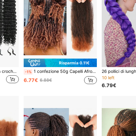
Risparmia 0.11€
Estensioni per capelli ricci a crochet con piume, 18 pollici, 50 ciocche, Miracle Knots, nodi invisibili, pre-separate, onde profonde, per donne (1B, 18 pollici-50 radici)
1 confezione 50g Capelli Afro Kinky Marroni Sfusi per Dreadlocks Estensioni Riparazione Locs, 12/16 Pollici Capelli Afro Kinky per Intrecci Twist per Locs Capelli Sfusi per Intrecci Mini Twist Morbidi Twist Spring per Micro Twist/Marley Twist Capelli per Intrecci per Donne Capelli Sintetici
-1%
10 left
6.77€
6.88€
6.79€