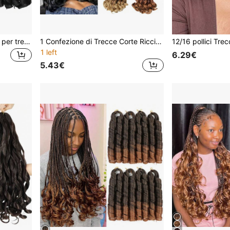
60 cm 1 confezione Capelli per trecce ricci alla francese, nero naturale, yaki, ricci morbidi e ondulati, capelli sintetici pre-stirati per trecce alla dea, adatti per Ognissanti
1 Confezione di Trecce Corte Ricci Francesi da 12/18/24 Pollici, 50g/Confezione, Capelli per Trecce Sintetici Ondulati Allungati per Donne di Colore, Adatti per Ognissanti
1 left
6.29€
5.43€