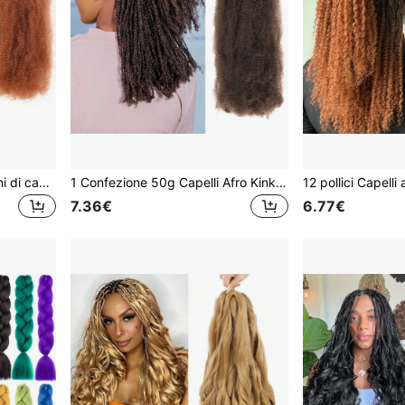
1 Confezione 50g Estensioni di capelli sintetici ricci afro-americani, lunghezza 12/16 pollici, adatti per dreadlock, trecce a spirale morbide, ideali per riparazioni di dreadlock, trecce a micro o marley, unisex
1 Confezione 50g Capelli Afro Kinkys Marrone Caffè Bulk 12 Pollici Capelli Kinky Twist per Estensioni Dreadlocks Morbidi Twist a Molla per Riparazione Locs, Micro Twists/Marley Twist Capelli Sintetici per Trecce per Donne e Uomini per Ognissanti
7.36€
6.77€