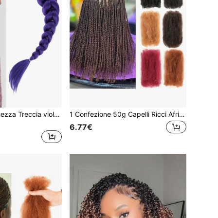
26 pollici di lunghezza Treccia viola Coda di cavallo facile da applicare Estensioni per capelli coda di cavallo viola per Cosplay Ognissanti e costume di Natale
1 Confezione 50g Capelli Ricci Africani Marroni 12/16 Pollici, Capelli per Trecce, Morbidi ed Elastici, Adatti per Trecce, Micro Trecce, Trecce Marley, per Donne e Uomini, Capelli Sintetici
6.77€