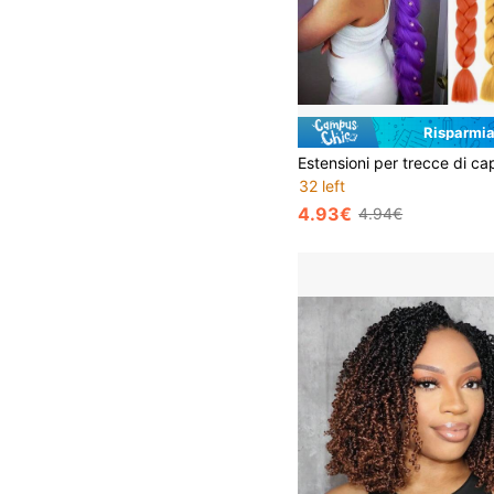
Risparmia
32 left
4.93€
4.94€