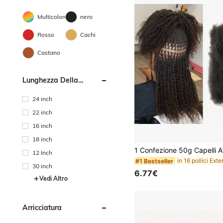
Multicolore
nero
Rosso
Cachi
Castano
Lunghezza Della
Parrucca
24 inch
22 inch
16 inch
18 inch
12 Inch
#1 Bestseller
30 inch
6.77€
Vedi Altro
Arricciatura