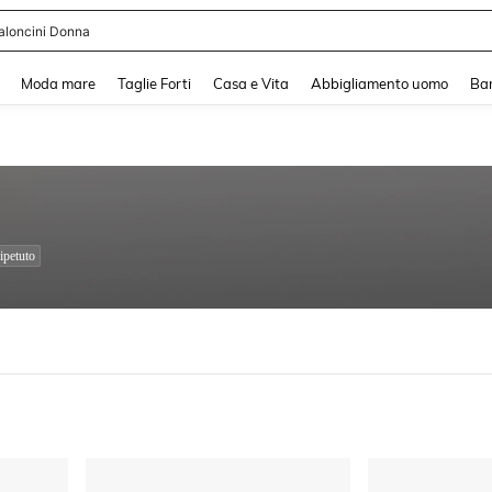
shy
and down arrow keys to navigate search Recente ricerca and Cerca e Trova. Pres
Moda mare
Taglie Forti
Casa e Vita
Abbigliamento uomo
Ba
ipetuto