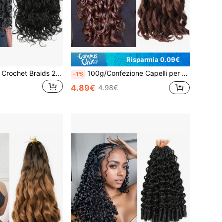
Risparmia 0.09€
French Curl Boho Crochet Braids 24 pollici, capelli per trecce pre-annodati morbidi con ricci French Curl, radice 40 mm e punte ricciute 25 mm, extension per Goddess Box Braids
100g/Confezione Capelli per Treccine Ricci Francesi Marroni 24 Pollici Capelli per Treccine Morbidi Pre-Stirati Onde Sciolte Capelli Yaki Rimbalzanti per Extension per Treccine (#33)
-1%
4.89€
4.98€