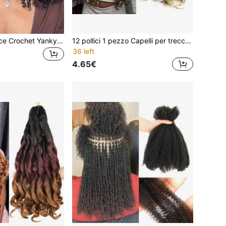
12/16 pollici Trecce Crochet Yanky Twist, 1 confezione da 30 ciocche, Trecce Yankee Twist pre-looppate, colore marrone, mini trecce a spirale con estremità arricciate, trecce sintetiche
12 pollici 1 pezzo Capelli per trecce francesi ricci per trecce a scatola da dea con punte ricce ondulate sciolte, mix nero e biondo, capelli sintetici pre-tesi con ricci francesi per estensioni per Ognissanti P1B/27/613#
36 left
4.65€