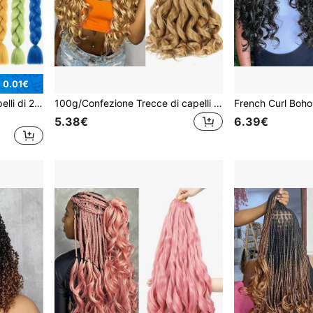
 0.01€
Estensioni per trecce di capelli di 24" in colore sfumato viola per donne, trecce jumbo in fibra sintetica resistente al calore, versatili per tutti i toni di pelle, adatte per uso quotidiano
100g/Confezione Trecce di capelli ricci alla francese da 24 pollici, capelli per trecce ad onda morbida e rimbalzante, capelli ricci yaki pre-stirati biondi (#27) per extension, adatti per Ognissanti
5.38€
6.39€