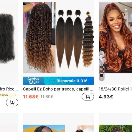
8
Risparmia 0.01€
1 Confezione 50g Capelli Afro Ricci Marroni Lunghezza 12/16 Pollici Per Estensioni Di Dreadlocks, Trecce Morbide A Spirale, Adatti Per Riparare Locs, Micro Trecce/Trecce Marley, Capelli Sintetici Per Donne E Uomini
Capelli Ez Boho per trecce, capelli per trecce ombré marrone pre-stirati 26 pollici 3+1 confezioni, onde profonde riccioluti senza nodi, capelli sintetici ipoallergenici per trecce crochet, trecce twist bohémien, trecce a scatola, capelli goddess locs
in 16 pollici Extension sintetiche
11.68€
4.93€
11.69€