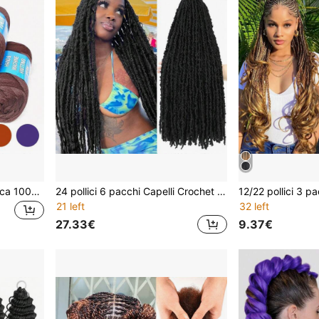
4 rotoli di filato in lana acrilica 100% brasiliana, adatto per trecce africane/trecce senegalesi/parrucche/avvolgimenti, include un gancio da uncinetto (4 rotoli, marrone rossastro), Ognissanti
24 pollici 6 pacchi Capelli Crochet Locs a farfalla pre-loopati, Locs finti Crochet Distressed per donne, Locs a farfalla super leggeri e morbidi, Extension per capelli naturali
21 left
32 left
27.33€
9.37€