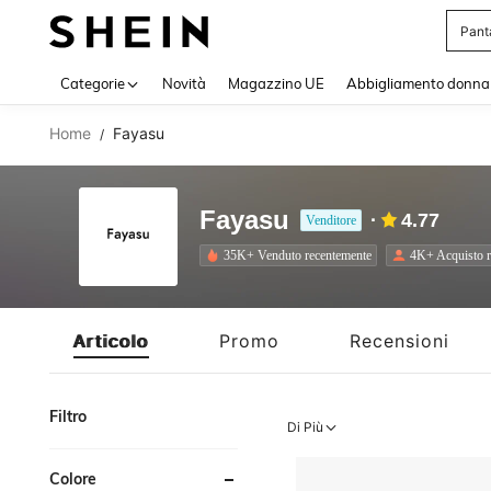
Squi
Use up 
Categorie
Novità
Magazzino UE
Abbigliamento donna
Home
Fayasu
/
Fayasu
4.77
Venditore
35K+ Venduto recentemente
4K+ Acquisto r
Articolo
Promo
Recensioni
Filtro
Di Più
Colore