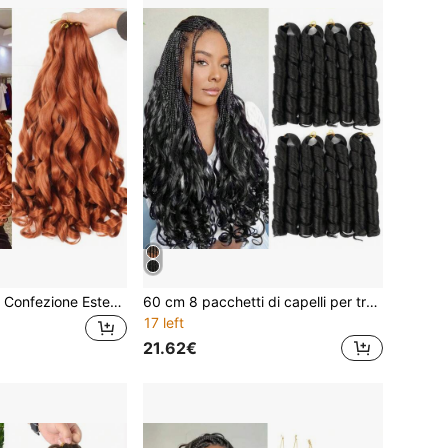
18/24/30 Pollici 1 Confezione Estensioni per Trecce Riccioli Francesi, Trecce Crochet Giallo Zenzero Soffici e Ondulate, Estensioni per Trecce Riccioli Yaki Pre-Tese, Adatte per Trecce (#350), Ognissanti
60 cm 8 pacchetti di capelli per trecce ricci alla francese, nero naturale, yaki, ricci morbidi e ondulati, capelli sintetici pre-stirati per trecce alla dea
17 left
21.62€