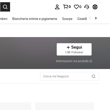
0
0
s Enter to select.
mbini
Biancheria intima e pigiameria
Scarpe
Gioielli E Accessori
Segui
1.9K Follower
Informazioni sul prodotto