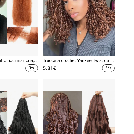
12 pollici Capelli afro ricci marrone, 1 confezione da 50g, capelli per trecce kinky per estensioni di dreadlocks, morbidi per riparare locs, micro trecce/trecce Marley, capelli sintetici per donne e uomini
Trecce a crochet Yankee Twist da 12/16 pollici, 30 ciocche per confezione, trecce Yankee Twist a spirale marrone con estremità ricciolute, capelli sintetici per trecce a crochet
5.81€