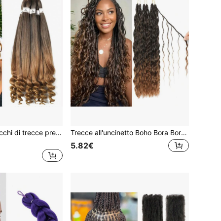
12/22 pollici 3 pacchi di trecce pre-stirate, capelli ricci alla francese per trecce a uncinetto, facili da intrecciare, capelli per trecce a uncinetto ombré biondi, adatti per l'acconciatura con acqua calda, capelli yaki lisci professionali morbidi per trecce per Ognissanti
Trecce all'uncinetto Boho Bora Bora in fibra di proteine pure, 18 pollici, 1/3 pacchi, trecce a scatola della dea con estremità morbidamente arricciate, capelli all'uncinetto bohémien
5.82€