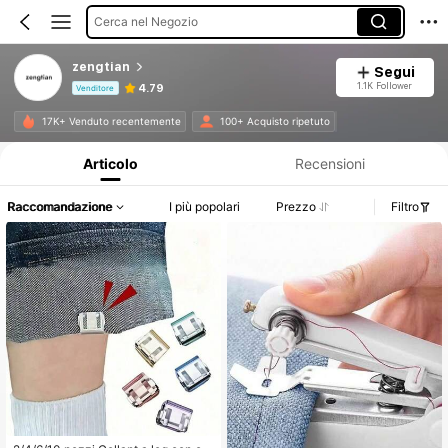
Cerca nel Negozio
zengtian
Segui
1.1K Follower
4.79
Venditore
Informazioni sul prodotto: Comunicazione del prezzo, dettagli su vendite e disponibilità.
17K+ Venduto recentemente
100+ Acquisto ripetuto
Articolo
Recensioni
Raccomandazione
I più popolari
Prezzo
Filtro