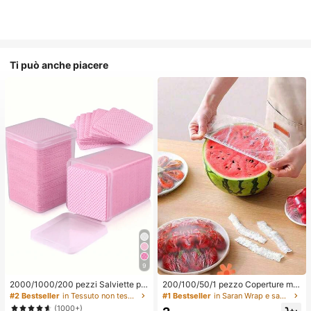
Ti può anche piacere
9
2000/1000/200 pezzi Salviette pe
200/100/50/1 pezzo Coperture mo
r la pulizia delle unghie - Tamponi p
nouso in pellicola trasparente per al
#2 Bestseller
in Tessuto non tessuto Strumenti per la rimozione
#1 Bestseller
in Saran Wrap e sacchetti di plastica
rofessionali senza pelucchi per rim
imenti, Coperture per doccia, Sacc
(1000+)