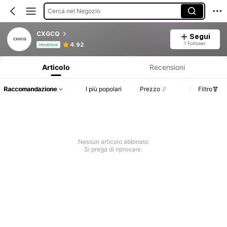
Cerca nel Negozio
CXGCQ
Segui
Informazioni sul prodotto: Comunicazione del prezzo, dettagli su vendite e disponibilità.
1 Follower
4.92
Venditore
Articolo
Recensioni
Raccomandazione
I più popolari
Prezzo
Filtro
Nessun articolo abbinato
Si prega di riprovare.