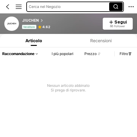
Cerca nel Negozio
JIUCHEN
Segui
Informazioni sul prodotto: Comunicazione del prezzo, dettagli su vendite e disponibilità.
66 Follower
4.62
Venditore
Articolo
Recensioni
Raccomandazione
I più popolari
Prezzo
Filtro
Nessun articolo abbinato
Si prega di riprovare.