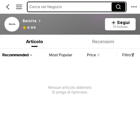
Cerca nel Negozio
Baisite
Segui
Informazioni sul prodotto: Comunicazione del prezzo, dettagli su vendite e disponibilità.
13 Follower
4.94
Articolo
Recensioni
Recommended
Most Popular
Price
Filtro
Nessun articolo abbinato
Si prega di riprovare.