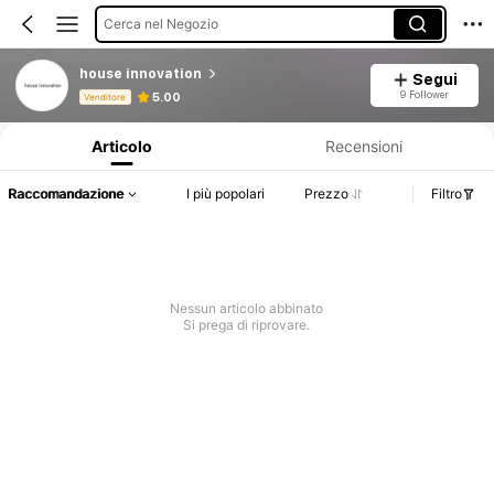
Cerca nel Negozio
house innovation
Segui
Informazioni sul prodotto: Comunicazione del prezzo, dettagli su vendite e disponibilità.
9 Follower
5.00
Venditore
Articolo
Recensioni
Raccomandazione
I più popolari
Prezzo
Filtro
Nessun articolo abbinato
Si prega di riprovare.