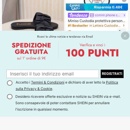
Risparmia 0.48€
ccmini phone case
Miniso Custodia protettiva personal
izzata Marvel Avengers Spider-Ma
#1 Bestseller
in Lettera Custodie per telefoni di base
n con ricarica magnetica MagSafe
5
a ragnatela, compatibile con iPhon
.26€
-8%
5.74€
e 17/17 Pro Max/16/17 Pro/15/14/16
Plus/17 Air/13/15 Pro/12/15 Plus. Cu
stodia protettiva antiurto per uomo
compatibile con Apple.
6
1
Sandali slip-on alla m
1
Magazzino EU
REGISTRATI
oda per bambini, scarpe piatte estiv
(1000+)
e, nuovi sandali con cinturini, scarp
Accetto i
Termini & Condizioni
e dichiaro di aver letto la
Politica
4
e da spiaggia carine per ragazze, rit
.93€
sulla Privacy & Cookie
.
orno a scuola
4-7 giorni lavorativi
Desidero ricevere offerte esclusive e notizie su SHEIN via e-mail.
Sono consapevole di poter contattare SHEIN per annullare
l'iscrizione in qualsiasi momento.