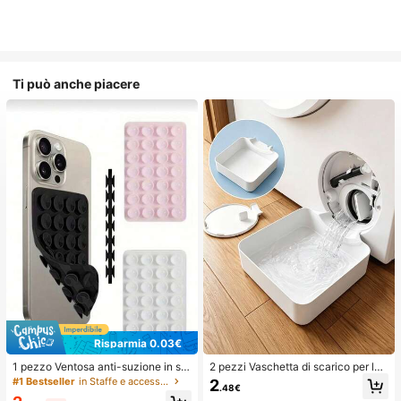
Ti può anche piacere
Risparmia 0.03€
1 pezzo Ventosa anti-suzione in sili
2 pezzi Vaschetta di scarico per lav
cone per telefono, 28 pezzi Ventos
atrice, Tappetino di protezione imp
#1 Bestseller
in Staffe e accessori
2
.48€
e in silicone (cuscinetti adesivi auto
ermeabile per pavimento della lava