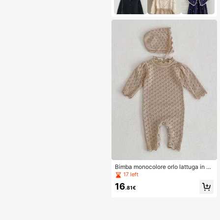
Bimba monocolore orlo lattuga in m
aglia Jumpsuit & Cappello
17 left
16
.81€