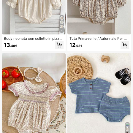
4
Body neonata con colletto in pizzo
Tuta Primaverile / Autunnale Per Ne
e maniche lunghe, stile principessa
onata Con Colletto Peter-pan In Sc
13
12
.48€
.98€
hiffy E Fiori A Stampa