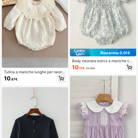
Risparmia 0.01€
Body neonata estivo a maniche cor
te con stampa floreale e balze
10
.17€
10.18€
Tutina a maniche lunghe per neonat
a con ricamo floreale sul colletto, a
10
.87€
datta per primavera/autunno