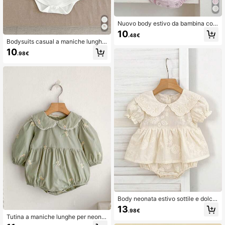
Nuovo body estivo da bambina con
colletto arricciato e senza maniche
10
.48€
Bodysuits casual a maniche lunghe
da bambina con colletto Peter Pan,
10
.98€
in colore unito, per primavera e autu
nno
Body neonata estivo sottile e dolce
con ricamo
13
.98€
Tutina a maniche lunghe per neonat
a con colletto Peter Pan e ricamo, a