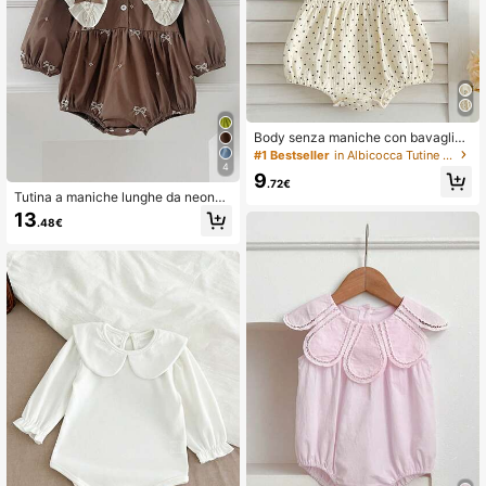
Body senza maniche con bavaglino
a fiori piccoli per bambine
#1 Bestseller
in Albicocca Tutine per bambine
4
9
.72€
Tutina a maniche lunghe da neonat
a con colletto a farfalla ricamato flo
13
.48€
reale, adatta per primavera/autunno