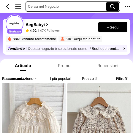
Cerca nel Negozio
AegBabyi
Segui
4.92
47K Follower
88K+ Venduto recentemente
61K+ Acquisto ripetuto
Questo negozio è selezionato come
「Boutique trendy」
Informazioni sul prodotto: Comunicazione del prezzo, dettagli su vendite e disponibilità.
Articolo
Promo
Recensioni
Raccomandazione
I più popolari
Prezzo
Filtro