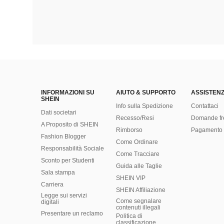
INFORMAZIONI SU
AIUTO & SUPPORTO
ASSISTENZ
SHEIN
Info sulla Spedizione
Contattaci
Dati societari
Recesso/Resi
Domande fr
A Proposito di SHEIN
Rimborso
Pagamento 
Fashion Blogger
Come Ordinare
Responsabilità Sociale
Come Tracciare
Sconto per Studenti
Guida alle Taglie
Sala stampa
SHEIN VIP
Carriera
SHEIN Affiliazione
Legge sui servizi
Come segnalare
digitali
contenuti illegali
Presentare un reclamo
Politica di
classificazione