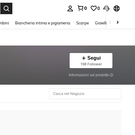
0
0
s Enter to select.
mbini
Biancheria intima e pigiameria
Scarpe
Gioielli E Accessori
Segui
198 Follower
Informazioni sul prodotto