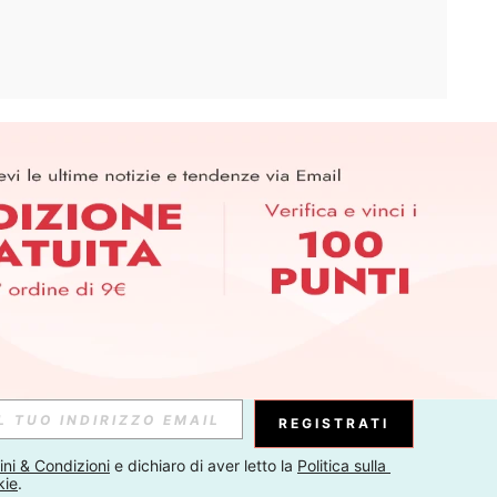
APP
ER PER SCOPRIRE LE ULTIME TENDENZE IN ANTEPRIMA! (È
RIZIONE IN QUALSIASI MOMENTO).
Iscriviti
Abbonati
REGISTRATI
ni & Condizioni
 e dichiaro di aver letto la 
Politica sulla 
kie
.
Iscriviti