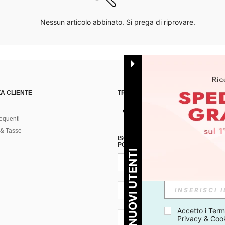
Nessun articolo abbinato. Si prega di riprovare.
A CLIENTE
TROVACI SU
equenti
& Tasse
ISCRIVITI ALLA NOSTRA NEWSLETT
POSSIBILE ANNULLARE LA SOTTOSC
PER I NUOVI UTENTI
IT + 39
Accetto i 
Termi
Privacy & Coo
IT + 39