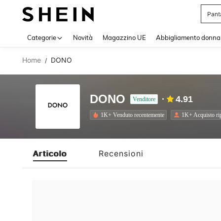
Pant
Use up 
Categorie
Novità
Magazzino UE
Abbigliamento donna
Home
DONO
/
DONO
4.91
Venditore
1K+ Venduto recentemente
1K+ Acquisto ri
Articolo
Recensioni