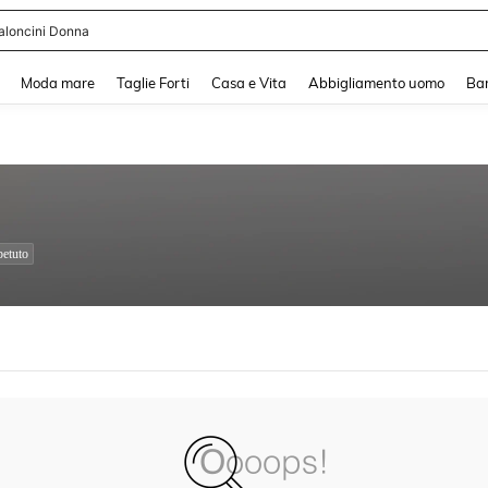
aloncini Donna
and down arrow keys to navigate search Recente ricerca and Cerca e Trova. Pres
Moda mare
Taglie Forti
Casa e Vita
Abbigliamento uomo
Ba
petuto