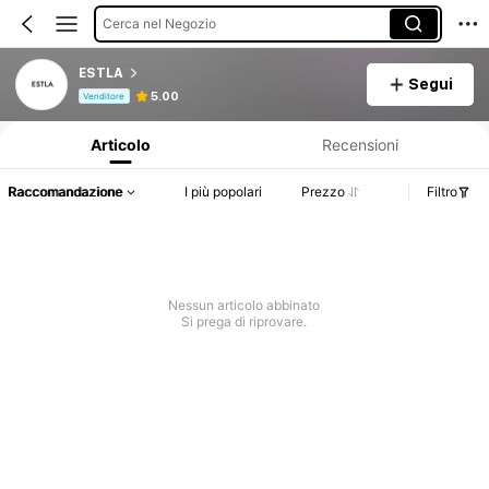
Cerca nel Negozio
ESTLA
Segui
Informazioni sul prodotto: Comunicazione del prezzo, dettagli su vendite e disponibilità.
5.00
Venditore
Articolo
Recensioni
Raccomandazione
I più popolari
Prezzo
Filtro
Nessun articolo abbinato
Si prega di riprovare.