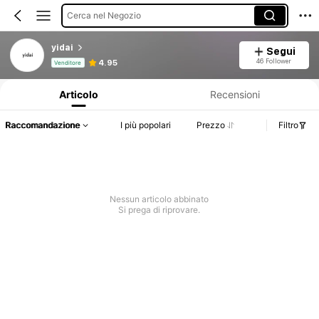
Cerca nel Negozio
yidai
Segui
Informazioni sul prodotto: Comunicazione del prezzo, dettagli su vendite e disponibilità.
46 Follower
4.95
Venditore
Articolo
Recensioni
Raccomandazione
I più popolari
Prezzo
Filtro
Nessun articolo abbinato
Si prega di riprovare.