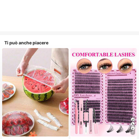
Ti può anche piacere
7