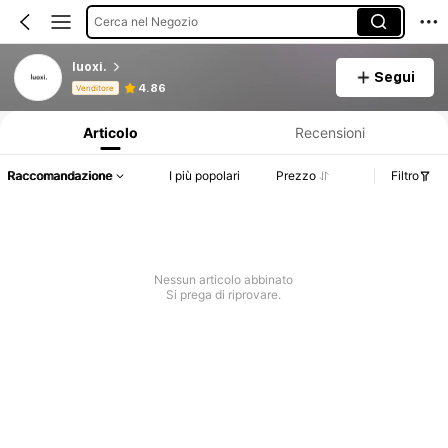
Cerca nel Negozio
luoxi.
Segui
Informazioni sul prodotto: Comunicazione del prezzo, dettagli su vendite e disponibilità.
4.86
Venditore
Articolo
Recensioni
Raccomandazione
I più popolari
Prezzo
Filtro
Nessun articolo abbinato
Si prega di riprovare.