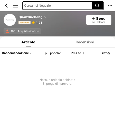
Cerca nel Negozio
Quanxincheng
Segui
57 Follower
4.91
Venditore
Informazioni sul prodotto: Comunicazione del prezzo, dettagli su vendite e disponibilità.
100+ Acquisto ripetuto
Articolo
Recensioni
Raccomandazione
I più popolari
Prezzo
Filtro
Nessun articolo abbinato
Si prega di riprovare.