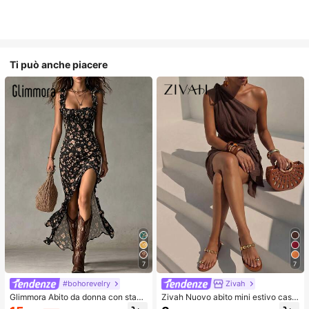
Ti può anche piacere
7
7
#bohorevelry
Zivah
Glimmora Abito da donna con stam
Zivah Nuovo abito mini estivo casu
pa integrale, spalline sottili e bordi c
al da pendolare e vacanza in lino m