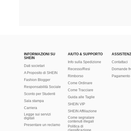
INFORMAZIONI SU
AIUTO & SUPPORTO
ASSISTENZ
SHEIN
Info sulla Spedizione
Contattaci
Dati societari
Recesso/Resi
Domande fr
A Proposito di SHEIN
Rimborso
Pagamento 
Fashion Blogger
Come Ordinare
Responsabilità Sociale
Come Tracciare
Sconto per Studenti
Guida alle Taglie
Sala stampa
SHEIN VIP
Carriera
SHEIN Affiliazione
Legge sui servizi
Come segnalare
digitali
contenuti illegali
Presentare un reclamo
Politica di
classificazione