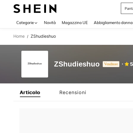
Pant
Use up 
Categorie
Novità
Magazzino UE
Abbigliamento donna
Home
ZShudieshuo
/
ZShudieshuo
5
Venditore
Articolo
Recensioni