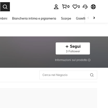
0
0
s Enter to select.
mbini
Biancheria intima e pigiameria
Scarpe
Gioielli E Accessori
Segui
3 Follower
Informazioni sul prodotto