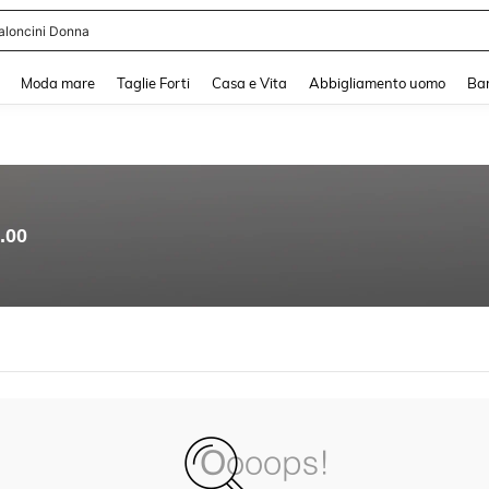
aloncini Donna
and down arrow keys to navigate search Recente ricerca and Cerca e Trova. Pres
Moda mare
Taglie Forti
Casa e Vita
Abbigliamento uomo
Ba
.00