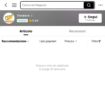
Cerca nel Negozio
Vividorn
Segui
Informazioni sul prodotto: Comunicazione del prezzo, dettagli su vendite e disponibilità.
1 Follower
5.00
Venditore
Articolo
Recensioni
Raccomandazione
I più popolari
Prezzo
Filtro
Nessun articolo abbinato
Si prega di riprovare.