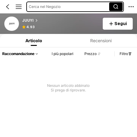
Cerca nel Negozio
JUUYI
Segui
Informazioni sul prodotto: Comunicazione del prezzo, dettagli su vendite e disponibilità.
4.93
Articolo
Recensioni
Raccomandazione
I più popolari
Prezzo
Filtro
Nessun articolo abbinato
Si prega di riprovare.