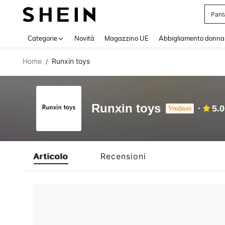
Pant
Use up 
Categorie
Novità
Magazzino UE
Abbigliamento donna
Home
Runxin toys
/
Runxin toys
5.
Venditore
Articolo
Recensioni