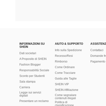
INFORMAZIONI SU
AIUTO & SUPPORTO
ASSISTENZ
SHEIN
Info sulla Spedizione
Contattaci
Dati societari
Recesso/Resi
Domande fr
A Proposito di SHEIN
Rimborso
Pagamento 
Fashion Blogger
Come Ordinare
Responsabilità Sociale
Come Tracciare
Sconto per Studenti
Guida alle Taglie
Sala stampa
SHEIN VIP
Carriera
SHEIN Affiliazione
Legge sui servizi
Come segnalare
digitali
contenuti illegali
Presentare un reclamo
Politica di
classificazione