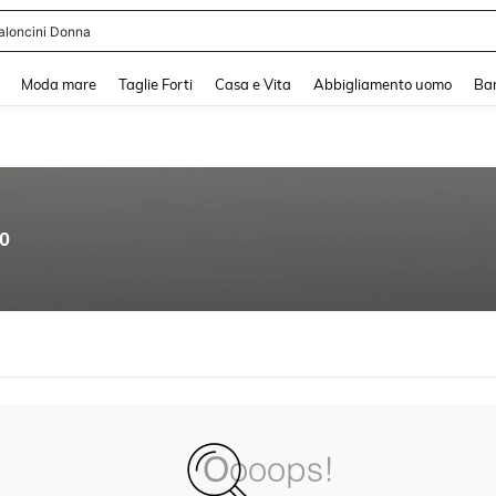
aloncini Donna
and down arrow keys to navigate search Recente ricerca and Cerca e Trova. Pres
Moda mare
Taglie Forti
Casa e Vita
Abbigliamento uomo
Ba
00