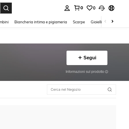
0
0
s Enter to select.
mbini
Biancheria intima e pigiameria
Scarpe
Gioielli E Accessori
Segui
Informazioni sul prodotto