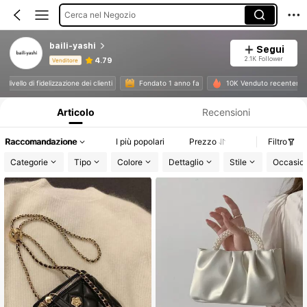
Cerca nel Negozio
baili-yashi
Segui
2.1K Follower
4.79
Venditore
Informazioni sul prodotto: Comunicazione del prezzo, dettagli su vendite e disponibilità.
lto livello di fidelizzazione dei clienti
Fondato 1 anno fa
10K Venduto recentem
Articolo
Recensioni
Raccomandazione
I più popolari
Prezzo
Filtro
Categorie
Tipo
Colore
Dettaglio
Stile
Occasio