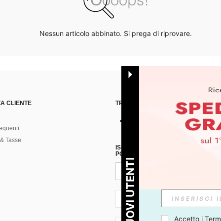
Nessun articolo abbinato. Si prega di riprovare.
A CLIENTE
TROVACI SU
equenti
& Tasse
ISCRIVITI ALLA NOSTRA NEWSLETT
POSSIBILE ANNULLARE LA SOTTOSC
PER I NUOVI UTENTI
IT + 39
Accetto i 
Termi