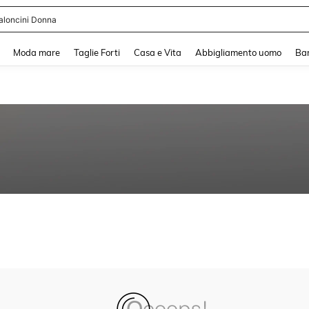
aloncini Donna
and down arrow keys to navigate search Recente ricerca and Cerca e Trova. Pres
Moda mare
Taglie Forti
Casa e Vita
Abbigliamento uomo
Ba