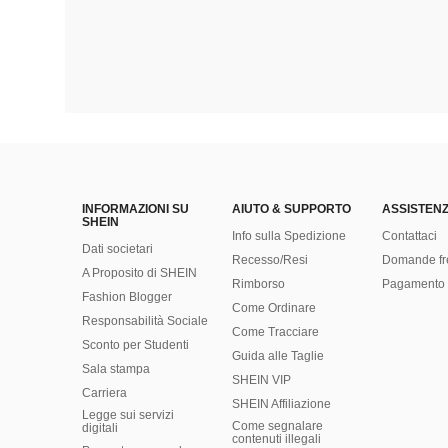
INFORMAZIONI SU
AIUTO & SUPPORTO
ASSISTENZ
SHEIN
Info sulla Spedizione
Contattaci
Dati societari
Recesso/Resi
Domande fr
A Proposito di SHEIN
Rimborso
Pagamento 
Fashion Blogger
Come Ordinare
Responsabilità Sociale
Come Tracciare
Sconto per Studenti
Guida alle Taglie
Sala stampa
SHEIN VIP
Carriera
SHEIN Affiliazione
Legge sui servizi
Come segnalare
digitali
contenuti illegali