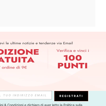
APP
ER PER SCOPRIRE LE ULTIME TENDENZE IN ANTEPRIMA! (È
RIZIONE IN QUALSIASI MOMENTO).
Iscriviti
Abbonati
REGISTRATI
ni & Condizioni
 e dichiaro di aver letto la 
Politica sulla 