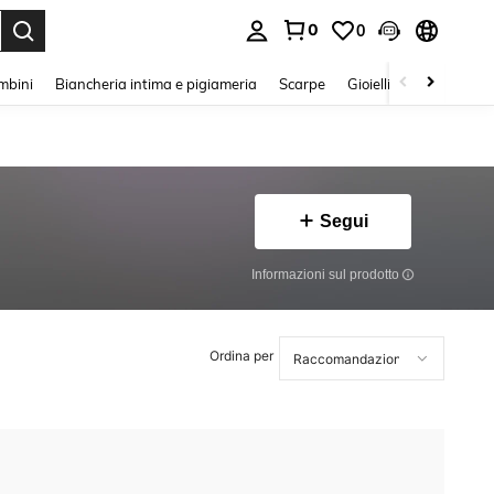
0
0
s Enter to select.
mbini
Biancheria intima e pigiameria
Scarpe
Gioielli E Accessori
Segui
Informazioni sul prodotto
Ordina per