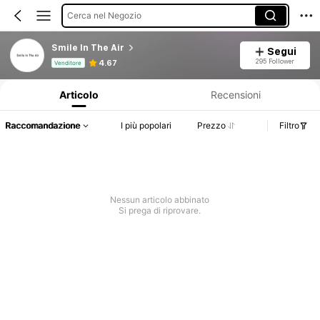
Cerca nel Negozio
Smile In The Air
Segui
Informazioni sul prodotto: Comunicazione del prezzo, dettagli su vendite e disponibilità.
295 Follower
4.67
Venditore
Articolo
Recensioni
Raccomandazione
I più popolari
Prezzo
Filtro
Nessun articolo abbinato
Si prega di riprovare.