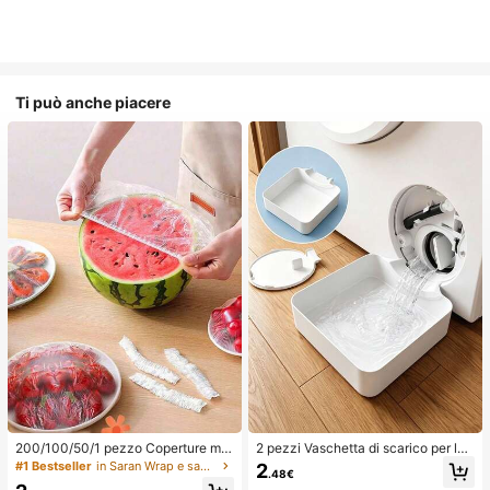
Ti può anche piacere
200/100/50/1 pezzo Coperture mo
2 pezzi Vaschetta di scarico per lav
nouso in pellicola trasparente per al
atrice, Tappetino di protezione imp
#1 Bestseller
in Saran Wrap e sacchetti di plastica
2
.48€
imenti, Coperture per doccia, Sacc
ermeabile per pavimento della lava