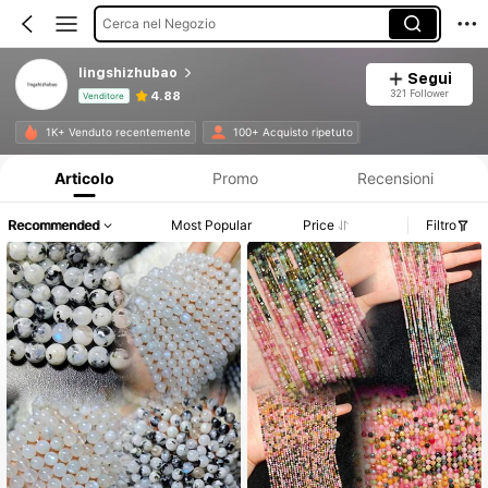
Cerca nel Negozio
lingshizhubao
Segui
321 Follower
4.88
Venditore
Informazioni sul prodotto: Comunicazione del prezzo, dettagli su vendite e disponibilità.
1K+ Venduto recentemente
100+ Acquisto ripetuto
Articolo
Promo
Recensioni
Recommended
Most Popular
Price
Filtro