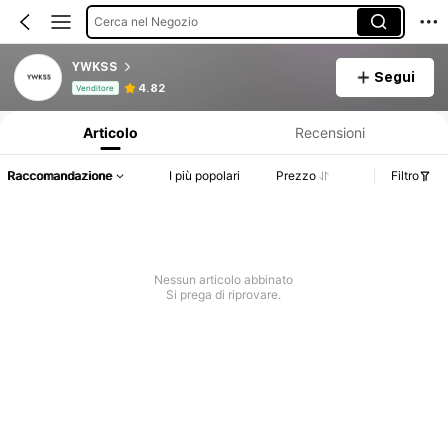
Cerca nel Negozio
YWKSS
Segui
Informazioni sul prodotto: Comunicazione del prezzo, dettagli su vendite e disponibilità.
4.82
Venditore
Articolo
Recensioni
Raccomandazione
I più popolari
Prezzo
Filtro
Nessun articolo abbinato
Si prega di riprovare.