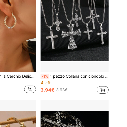
1 Paio di Orecchini a Cerchio Delicati da Donna, Accessorio Realizzato a Mano con Combinazione di Tre Colori, Adatto per Uso Quotidiano
1 pezzo Collana con ciondolo a croce tempestato di cristalli, adatta per uso quotidiano da uomo
-1%
4 left
3.94€
3.98€