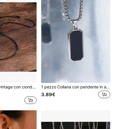
1 pezzo Collana vintage con ciondolo a forma di teschio di strega e corvo, stile gotico in resina, personalizzata, pendente esagerato horror, per donne
1 pezzo Collana con pendente in acciaio inossidabile nero a goccia d'olio, catena in acciaio al titanio alla moda, stile europeo e americano versatile per uomo
3.89€