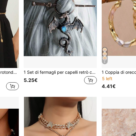
6
Catena in vita decorazione rotonda stratificato
1 Set di fermagli per capelli retrò creativi con drago e pietra, accessori di moda in stile vichingo nordico, regalo per le donne
5 left
5.25€
4.41€