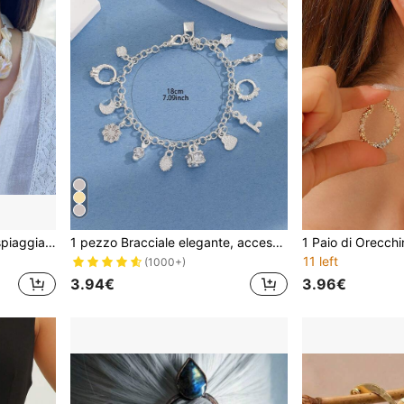
1 pezzo Collana estiva da spiaggia bohémien con pendente a forma di stella marina, collana vintage unica con nappina
1 pezzo Bracciale elegante, accessorio di gioielleria per donna, materiale per fai da te
11 left
(1000+)
3.94€
3.96€