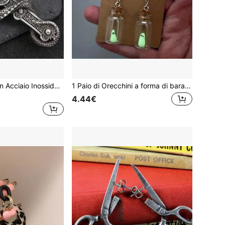
1 Pezzo Collana In Acciaio Inossidabile Con Ciondolo A Forma Di Croce E Drago Per Uomo Dallo Stile Vintage E Punk
1 Paio di Orecchini a forma di barattolo raffiguranti fantasmi luminosi di Halloween - fascino gotico stile cartoon che risplende al buio
4.44€