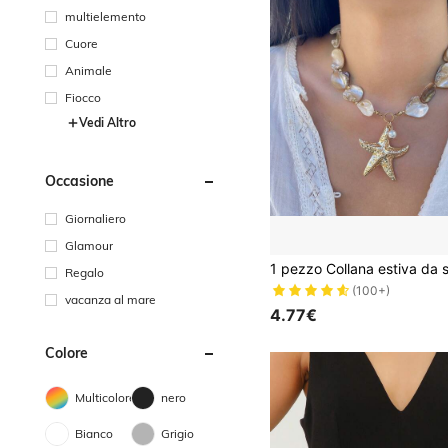
multielemento
Cuore
Animale
Fiocco
Vedi Altro
Occasione
Giornaliero
Glamour
Regalo
(100+)
vacanza al mare
4.77€
Colore
Multicolore
nero
Bianco
Grigio