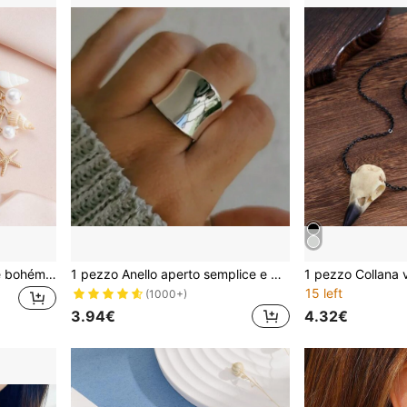
1 pezzo Braccialetto in stile bohémien in lega e perla a forma di stella marina, adatto per l'estate e la spiaggia
1 pezzo Anello aperto semplice e minimalista ad arco per donna, anello per le nocche creativo, regalo per il compleanno della migliore amica
15 left
(1000+)
3.94€
4.32€