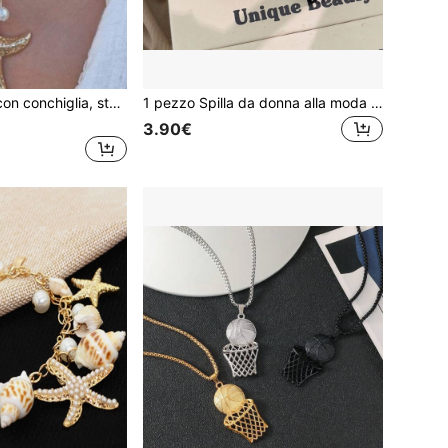
1 pezzo Collana con conchiglia, stella marina e conchiglia, stile vacanza al mare elegante collana choker, gioiello alla moda e versatile per le donne
1 pezzo Spilla da donna alla moda con smalto e strass a forma di drago occidentale, accessorio versatile e raffinato a forma di drago 3D
3.90€