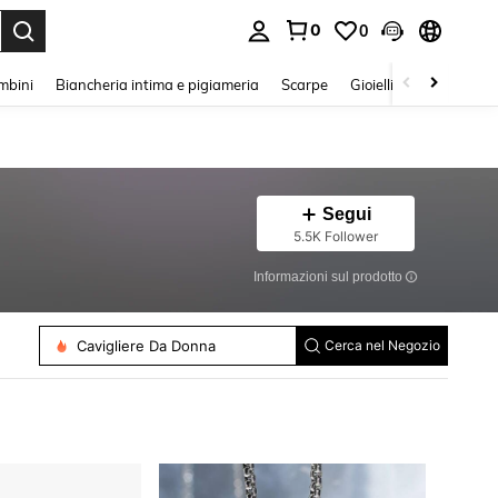
0
0
s Enter to select.
mbini
Biancheria intima e pigiameria
Scarpe
Gioielli E Accessori
Segui
5.5K Follower
Informazioni sul prodotto
Collane Con Ciondolo
Anelli Singoli
Bracciali A Catena
Choker
Cavigliere Da Donna
Cerca nel Negozio