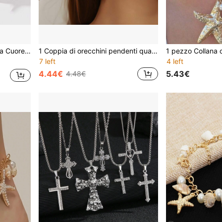
trati, Design Elegante per Donne
1 Coppia di orecchini pendenti quadrati cavi di alta qualità e versatili alla moda, adatti come accessori quotidiani per le donne
7 left
4 left
4.44€
5.43€
4.48€