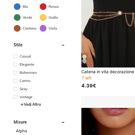
Blu
Rosso
Verde
Giallo
Castano
Viola
Stile
Casual
Elegante
Bohemien
7 left
Carino
4.39€
Sexy
Vintage
Vedi Altro
Misure
Alpha