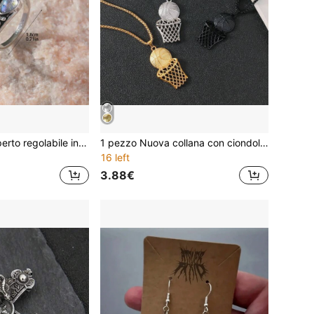
1 pezzo Anello aperto regolabile in stile vintage bohémien con design a cucchiaio e fiocco in pietra lunare
1 pezzo Nuova collana con ciondolo a canestro da basket, gioiello sportivo creativo hip-hop europeo e americano per uomo
16 left
3.88€