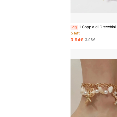
1 Coppia di Orecchini a Cuore Intrecciati, Orecchini Pendenti a Cuore Minimalisti a Più S
-1%
5 left
3.94€
3.98€