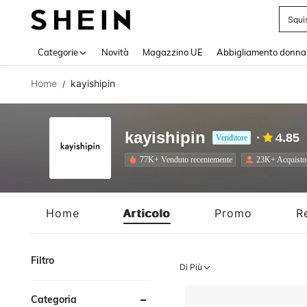
Squi
Use up 
Categorie
Novità
Magazzino UE
Abbigliamento donna
Home
kayishipin
/
kayishipin
4.85
Venditore
77K+ Venduto recentemente
23K+ Acquisto 
Home
Articolo
Promo
R
Filtro
Di Più
Categoria