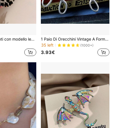
Orecchini pendenti con modello leopardo con catena
1 Paio Di Orecchini Vintage A Forma Di Forbice Alla Moda Da Donna, Regalo Unico, Creativo E Personalizzato Per I Festival
35 left
(1000+)
3.93€