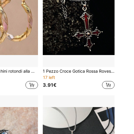
1 Coppia di orecchini rotondi alla moda e colorati, orecchini versatili e creativi come regalo per le donne
1 Pezzo Croce Gotica Rossa Rovesciata Ciondolo Collana, Gioielli Stile Punk Europeo E Americano
17 left
3.91€