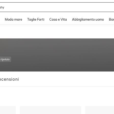
shy
and down arrow keys to navigate search Recente ricerca and Cerca e Trova. Pres
Moda mare
Taglie Forti
Casa e Vita
Abbigliamento uomo
Ba
ripetuto
ecensioni