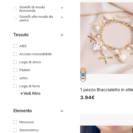
Gioielli di moda
femminile
Gioielli alla moda da
uomo
Tessuto
ABS
Acciaio inossidabile
Lega di zinco
PMMA
vetro
Lega di ferro
Vedi Altro
3.94€
Elemento
Nessuno
Geometrico