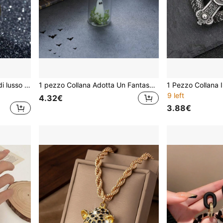
2 pezzi Anelli set di nozze di lusso con micro zirconia cubica, set di anelli di moda per donna
1 pezzo Collana Adotta Un Fantasma, Fantasma Pendente Luminoso Nel Buio In Una Bottiglia Alla Deriva, Ognissanti
9 left
4.32€
3.88€