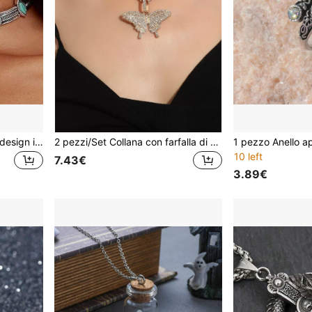
1 pezzo Collana vintage di design in lega con intarsi in turchese, stile bohémien da resort, collana corta personalizzata, accessorio di lusso
2 pezzi/Set Collana con farfalla di strass da donna, adatta per l'uso quotidiano come collana decorativa
10 left
7.43€
3.89€