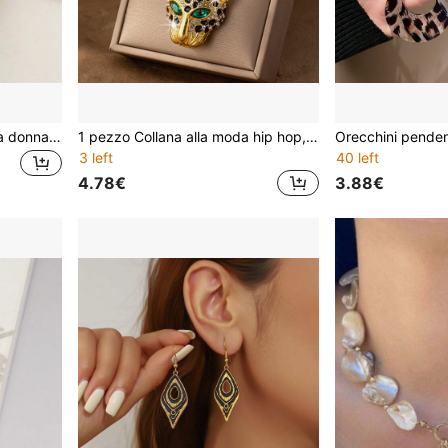
1 pezzo Bracciale gotico da donna con scorpione, stile hip hop, estetica scura
1 pezzo Collana alla moda hip hop, ciondolo a forma di testa di leopardo con diamanti placcato oro 14k per feste in strada e rock
3 left
40 left
4.78€
3.88€