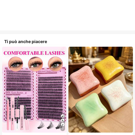
Ti può anche piacere
7