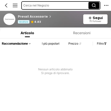
Cerca nel Negozio
Prevail Accessorie
Segui
Informazioni sul prodotto: Comunicazione del prezzo, dettagli su vendite e disponibilità.
75 Follower
4.83
Venditore
Articolo
Recensioni
Raccomandazione
I più popolari
Prezzo
Filtro
Nessun articolo abbinato
Si prega di riprovare.