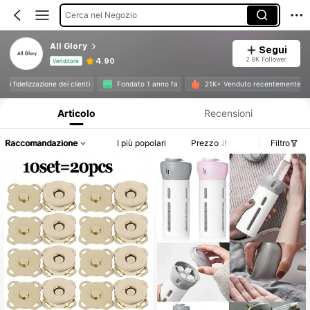
Cerca nel Negozio
All Glory
Segui
2.8K Follower
4.90
Venditore
Informazioni sul prodotto: Comunicazione del prezzo, dettagli su vendite e disponibilità.
ello di fidelizzazione dei clienti
Fondato 1 anno fa
21K+ Venduto recentemente
Articolo
Recensioni
Raccomandazione
I più popolari
Prezzo
Filtro