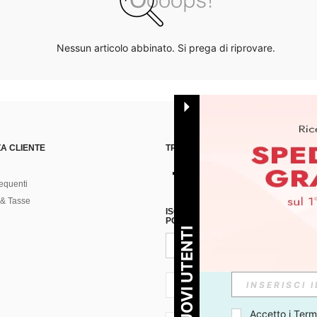
Nessun articolo abbinato. Si prega di riprovare.
A CLIENTE
TROVACI SU
equenti
& Tasse
ISCRIVITI ALLA NOSTRA NEWSLETT
POSSIBILE ANNULLARE LA SOTTOSC
PER I NUOVI UTENTI
IT + 39
Accetto i 
Termi