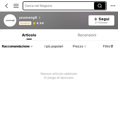
Cerca nel Negozio
youmeng8
Segui
Informazioni sul prodotto: Comunicazione del prezzo, dettagli su vendite e disponibilità.
21 Follower
4.94
Venditore
Articolo
Recensioni
Raccomandazione
I più popolari
Prezzo
Filtro
Nessun articolo abbinato
Si prega di riprovare.