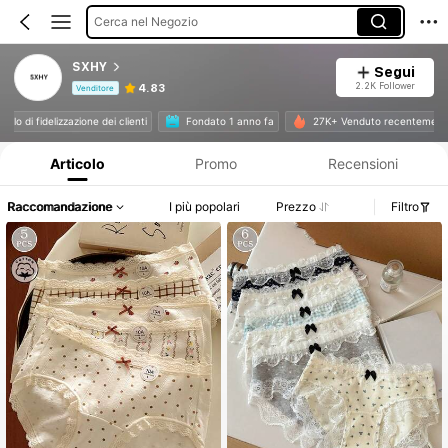
Cerca nel Negozio
SXHY
Segui
2.2K Follower
4.83
Venditore
Informazioni sul prodotto: Comunicazione del prezzo, dettagli su vendite e disponibilità.
 livello di fidelizzazione dei clienti
Fondato 1 anno fa
27K+ Venduto recenteme
Articolo
Promo
Recensioni
Raccomandazione
I più popolari
Prezzo
Filtro