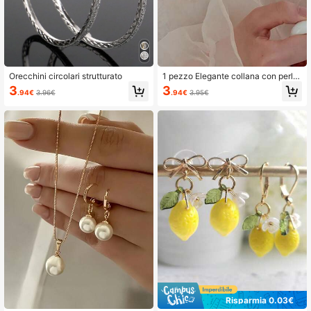
Orecchini circolari strutturato
1 pezzo Elegante collana con perla
e fiore di rosa ispirata alla natura
3
3
.94€
3.96€
.94€
3.95€
Risparmia 0.03€