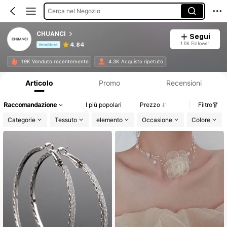
Cerca nel Negozio
CHUANCI
Segui
1.6K Follower
4.84
Venditore
Informazioni sul prodotto: Comunicazione del prezzo, dettagli su vendite e disponibilità.
19K Venduto recentemente
4.3K Acquisto ripetuto
Articolo
Promo
Recensioni
Raccomandazione
I più popolari
Prezzo
Filtro
Categorie
Tessuto
elemento
Occasione
Colore