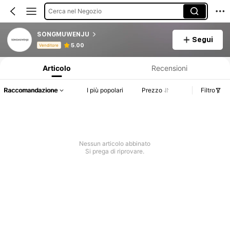
Cerca nel Negozio
SONGMUWENJU
Segui
Informazioni sul prodotto: Comunicazione del prezzo, dettagli su vendite e disponibilità.
5.00
Venditore
Articolo
Recensioni
Raccomandazione
I più popolari
Prezzo
Filtro
Nessun articolo abbinato
Si prega di riprovare.