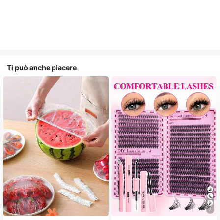
Ti può anche piacere
7