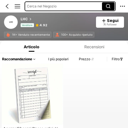
Cerca nel Negozio
LHC
Segui
74 Follower
4.92
Venditore
Informazioni sul prodotto: Comunicazione del prezzo, dettagli su vendite e disponibilità.
1K+ Venduto recentemente
100+ Acquisto ripetuto
Articolo
Recensioni
Raccomandazione
I più popolari
Prezzo
Filtro