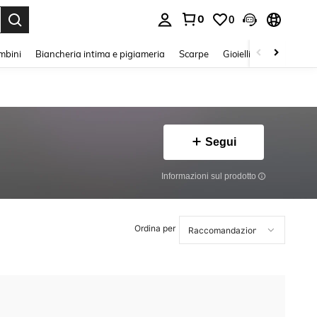
0
0
s Enter to select.
mbini
Biancheria intima e pigiameria
Scarpe
Gioielli E Accessori
Segui
Informazioni sul prodotto
Ordina per