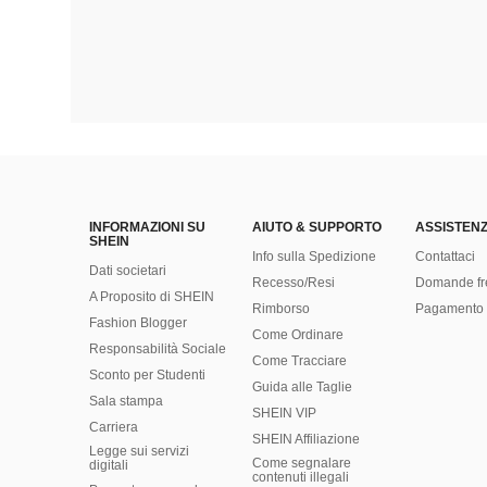
INFORMAZIONI SU
AIUTO & SUPPORTO
ASSISTENZ
SHEIN
Info sulla Spedizione
Contattaci
Dati societari
Recesso/Resi
Domande fr
A Proposito di SHEIN
Rimborso
Pagamento 
Fashion Blogger
Come Ordinare
Responsabilità Sociale
Come Tracciare
Sconto per Studenti
Guida alle Taglie
Sala stampa
SHEIN VIP
Carriera
SHEIN Affiliazione
Legge sui servizi
Come segnalare
digitali
contenuti illegali