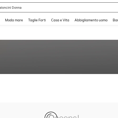
aloncini Donna
and down arrow keys to navigate search Recente ricerca and Cerca e Trova. Pres
Moda mare
Taglie Forti
Casa e Vita
Abbigliamento uomo
Ba