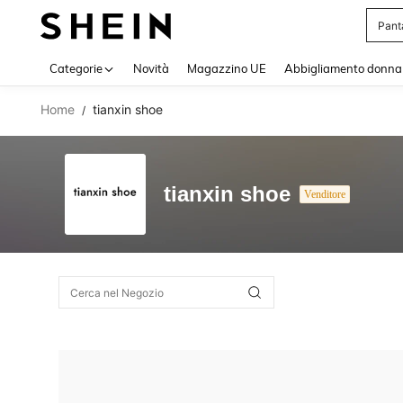
Pant
Use up 
Categorie
Novità
Magazzino UE
Abbigliamento donna
Home
tianxin shoe
/
tianxin shoe
Venditore