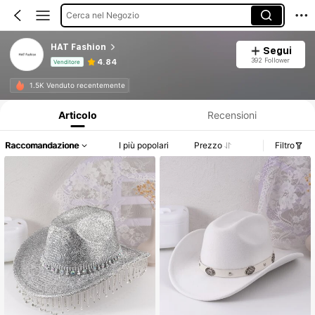
Cerca nel Negozio
HAT Fashion
Segui
392 Follower
4.84
Venditore
Informazioni sul prodotto: Comunicazione del prezzo, dettagli su vendite e disponibilità.
1.5K Venduto recentemente
Articolo
Recensioni
Raccomandazione
I più popolari
Prezzo
Filtro