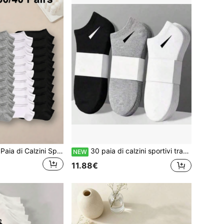
1/5/10/20/30/40 Paia di Calzini Sportivi Unisex per Coppie Calzini Invisibili da Barca Primavera Estate Regalo Vacanze Calzini da Donna
30 paia di calzini sportivi traspiranti da uomo, calzini da corsa all'aperto con stampa di lettere alla moda, alta elasticità, comodi, traspiranti, anti-odore e antibatterici
NEW
11.88€