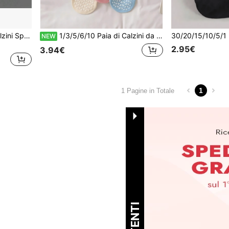
1/5/10/15/20/30 Paia di Calzini Sportivi Unisex per Coppie, Calzini Invisibili, Calzini a Barca, Regalo per Vacanze Primavera Estate, Calzini da Donna
1/3/5/6/10 Paia di Calzini da Pilates per Principianti da Donna, Multicolore Sfumato, Antiscivolo in Silicone, Calzini Sportivi, Calzini a Barca, Calzini da Yoga Professionali per Adulti da Interno
NEW
2.95€
3.94€
1
1 Pagine in Totale