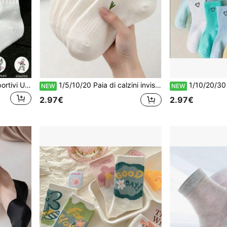
1/5/10/20 Paia di Calzini Sportivi Unisex Comodi da Uomo, Adatti per Autunno/Inverno/Donna, Antibatterici, Morbidi, Nero/Bianco, Comfort Tutto il Giorno
1/5/10/20 Paia di calzini invisibili corti da donna con fodera a costine tinta unita, calzini invisibili da barca sottili antiscivolo, adatti per tutte le stagioni
1/10/20/30 Paia Calzini Tutte le Stagioni Motivo Cuore 
NEW
NEW
2.97€
2.97€