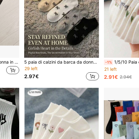
3/1 Paio di calze Tabi da donna in pizzo con punta divisa, calze a infradito in rete con volant, per uso quotidiano, casual e versatili, comode
5 paia di calzini da barca da donna con fiocco dolce e stile minimalista, calzini invisibili casual, antiscivolo, adatti per l'uso quotidiano e i viaggi, stile primavera/estate
1/5/10 Paia di calzini invisibili a costine di colore unito da donna, cal
-1%
29 left
21 left
2.97€
2.91€
2.94€