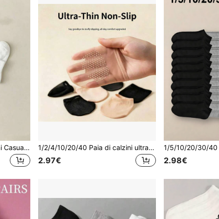
1/5/10/20/30 Paia di Calzini Casual da Uomo, Calzini a Mezza Gamba, Calzini Bianchi, Calzini Invernali, Calzini Neri, Stile Comodo, 2 Colori Disponibili, Adatti per Sport, Stagione di Ritorno a Scuola
1/2/4/10/20/40 Paia di calzini ultra sottili per la parte anteriore del piede per donne, scarpe con tacco alto e sandali con punta aperta, calzini estivi sottili invisibili in silicone antiscivolo a mezza pianta
2.97€
2.98€