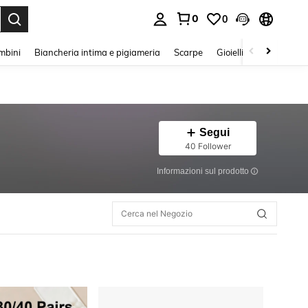
0
0
s Enter to select.
mbini
Biancheria intima e pigiameria
Scarpe
Gioielli E Accessori
Segui
40 Follower
Informazioni sul prodotto