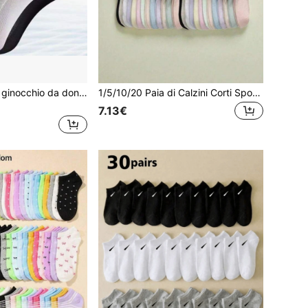
3 paia di calze al ginocchio da donna in rete traspirante, colore unito, ampie, anti-odore, ultra sottili in cotone, adatte per l'estate
1/5/10/20 Paia di Calzini Corti Sportivi Casual Primavera/Estate Colore Unito Palette Dopamina
7.13€