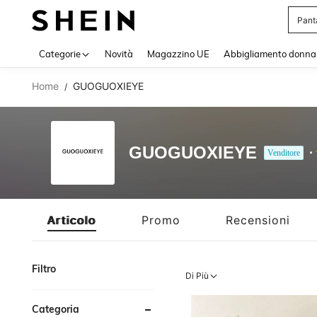
Squi
Use up 
Categorie
Novità
Magazzino UE
Abbigliamento donna
Home
GUOGUOXIEYE
/
GUOGUOXIEYE
Venditore
Articolo
Promo
Recensioni
Filtro
Di Più
Categoria