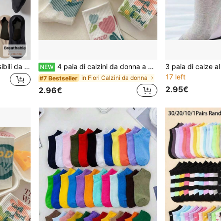
1/3/6/12 Paia di calzini invisibili da uomo con fondo solido, tomaia in nylon morbido e traspirante, taglio basso, senza mostrare, con tallone in gel antiscivolo, adatti per sport o uso quotidiano
4 paia di calzini da donna a metà polpaccio con stampa casuale di fiori & lettere, calzini a tinta unita con cartoni animati carini, calzini comodi e morbidi per uso casual, sportivo, viaggio, versatili, stile minimalista, adatti per l'uso quotidiano
NEW
17 left
in Fiori Calzini da donna
#7 Bestseller
2.95€
2.96€