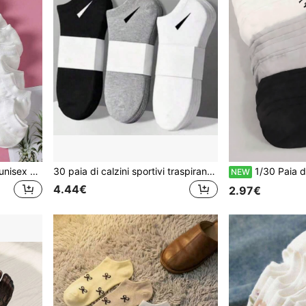
10 paia di calzini da barca unisex primavera/estate, sottili, traspiranti, colore unito, versatili, minimalisti, bianchi, calzini da donna, calzini da uomo
30 paia di calzini sportivi traspiranti da uomo, calzini da corsa all'aperto con motivo alla moda e alta elasticità, calzini comodi traspiranti anti-odore e antibatterici
1/30 Paia di Calzini Sportivi Neutri, Calzini Minimalisti di Moda Colore Solido 
NEW
4.44€
2.97€