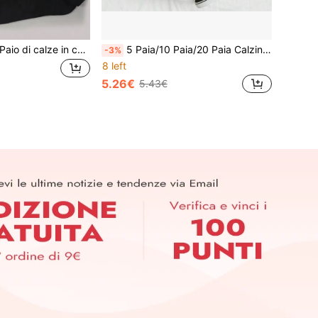
30/20/15/10/5/1 Paio di calze in cotone da donna, calze invisibili, calze corte, calze bianche, calze grigie, calze nere, calze da donna, calze carine, calze da ragazza
5 Paia/10 Paia/20 Paia Calzini Sportivi Casual per Coppie, Adatti per Uso Quotidiano in Casa e all'Aperto, Regali Perfetti per la Stagione del Ritorno a Scuola e Natale
-3%
8 left
5.26€
5.43€