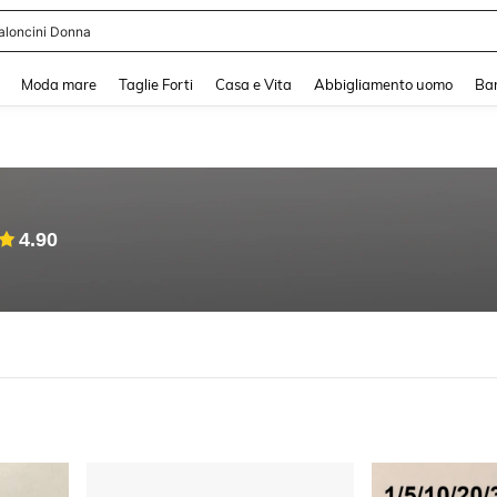
shy
and down arrow keys to navigate search Recente ricerca and Cerca e Trova. Pres
Moda mare
Taglie Forti
Casa e Vita
Abbigliamento uomo
Ba
4.90