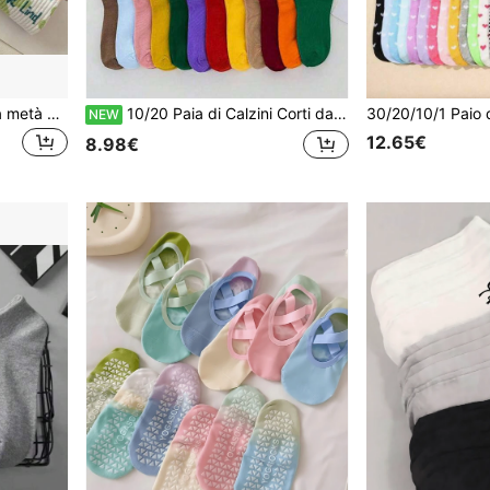
4 paia di calzini da donna a metà polpaccio con stampa casuale di fiori e lettere, calzini a tinta unita con cartoni animati carini, calzini comodi, morbidi, casual, sportivi, da viaggio e versatili
10/20 Paia di Calzini Corti da Donna Primavera/Estate Colore Caramella Semplice, Calzini Elasticizzati Comodi Colore Unito, Comodi Morbidi e Versatili. Adatti Per
NEW
12.65€
8.98€