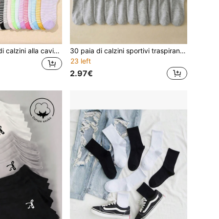
30/20/10/1 Paio di calzini alla caviglia da donna: colori caramella, fiocchi in pizzo, motivi a cuore, righe, morbidi e confortevoli, casual e versatili, calzini alla caviglia per studenti
30 paia di calzini sportivi traspiranti da uomo, calzini da corsa all'aperto con motivo alla moda e alta elasticità, calzini comodi traspiranti anti-odore e antibatterici
23 left
2.97€