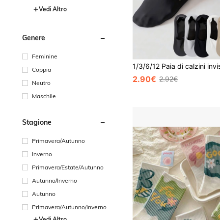
Vedi Altro
Genere
Feminine
Coppia
2.90€
2.92€
Neutro
Maschile
Stagione
Primavera/Autunno
Inverno
Primavera/Estate/Autunno
Autunno/Inverno
Autunno
Primavera/Autunno/Inverno
Vedi Altro