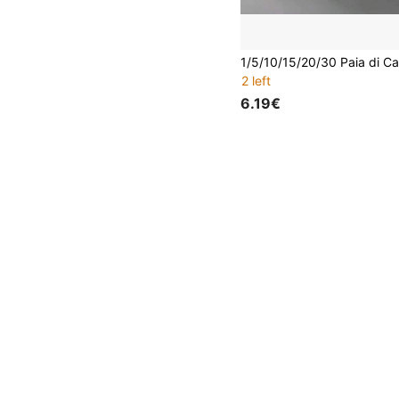
2 left
6.19€