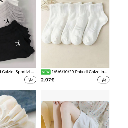
Nero/Bianco/Grigio, Adatti per Uso Quotidiano Casual, Opzionale 1 Paio/5 Paia/6 Paia/10 Paia/15 Paia/20 Paia/30 Paia
1/5/6/10/20 Paia di Calze Invernali Spesse Nere e Bianche da Uomo, Moda, Casual, Sport all'Aperto, Calze Alte al Ginocchio Aderenti, Calze Alte Casual Business per Vacanze
NEW
2.97€