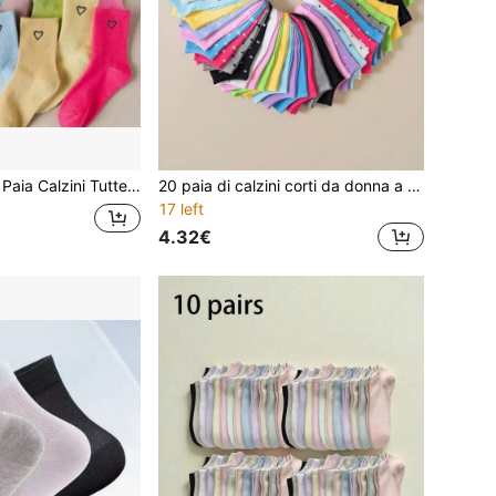
Dolce Personaggio Divertente Casuale Stile Minimalista Versatile Neutro Adatto a Tutto
20 paia di calzini corti da donna a righe verticali, tinta unita casuale, assorbenti del sudore, morbidi e versatili, calzini da barca
17 left
4.32€