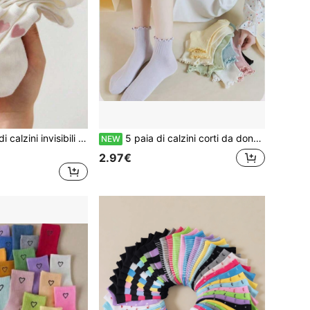
zini leggeri antiscivolo a taglio basso, adatti per tutte le stagioni, perfetti per il ritorno a scuola
5 paia di calzini corti da donna in pizzo a costine, antiscivolo, comodi e traspiranti, adatti per tutte le stagioni, ideali per sport e uso casual
NEW
2.97€